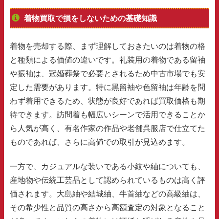
着物買取で損をしないための基礎知識
着物を売却する際、まず理解しておきたいのは着物の格
と種類による価値の違いです。礼装用の着物である留袖
や振袖は、冠婚葬祭で必要とされるため中古市場でも安
定した需要があります。特に黒留袖や色留袖は年齢を問
わず着用できるため、状態が良好であれば買取価格も期
待できます。訪問着も幅広いシーンで活用できることか
ら人気が高く、有名作家の作品や老舗呉服店で仕立てた
ものであれば、さらに高値での取引が見込めます。
一方で、カジュアルな装いである小紋や紬についても、
産地物や伝統工芸品として認められているものは高く評
価されます。大島紬や結城紬、牛首紬などの高級紬は、
その希少性と品質の高さから高額査定の対象となること